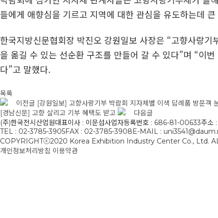
들에게 애향심을 기르고 지역에 대한 관심을 유도하는데 큰
한국지방신문협회장 박진오 강원일보 사장은 “고향사랑기부
을 옮길 수 있는 선순환 구조를 만들어 갈 수 있다”며 “이
다”고 말했다.
목록
이전글
[강원일보] 고향사랑기부 박람회 지자체별 이색 답례품 방문객 
[경남신문] 고향 살리고 기부 혜택도 받고
다음글
(주)한국전시산업원
대표이사 : 이문섭
사업자등록번호 : 686-81-00633
주소 
TEL : 02-3785-3905
FAX : 02-3785-3908
E-MAIL : uni3541@daum.
COPYRIGHTⓒ2020 Korea Exhibition Industry Center Co., Ltd
개인정보처리방침
이용약관